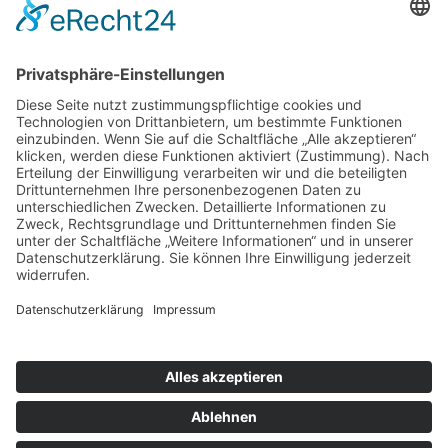
MKP, hochwertige Kosmetik
aus dem Hause Dr. Kesselmeier
Services
Blutuntersuchungen,
Ernährung und mehr
APOTHEKE SCHÖNE AUSSICHT
APOTHEKE AM LICHTENTURM
DOM APOTHEKE AM THEATER
APOTHEKE AUF DER LIETH
APOTHEKE AM NORDBAHNHOF